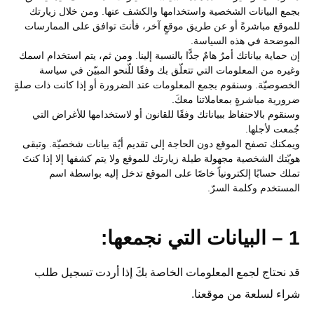
بجمع البيانات الشخصية واستخدامها والكشف عنها. ومن خلال زيارتك
للموقع مباشرةً أو عن طريق موقعٍ آخر، فأنتَ توافق على الممارسات
الموضحة في هذه السياسة.
إن حماية بياناتك أمرٌ هامٌ جدًّا بالنسبة إلينا. ومن ثم، يتم استخدام اسمك
وغيره من المعلومات التي تتعلّق بك وفقًا للّنحو المبيّن في سياسة
الخصوصيّة. وسنقوم بجمع المعلومات عند الضرورة أو إذا كانت ذات صلةٍ
ضرورية مباشرةٍ بمعاملاتنا معكَ.
وسنقوم بالاحتفاظ ببياناتك وفقًا للقانون أو لاستخدامها للأغراض التي
جُمعت لأجلها.
ويمكنك تصفح الموقع دون الحاجة إلى تقديم أيّة بيانات شخصيّة. وتبقى
هويّتك الشخصية مجهولة طيلة زيارتك للموقع ولا يتم كشفها إلا إذا كنتَ
تملك حسابًا إلكترونياً خاصًا على الموقع تدخل إليه بواسطة اسم
المستخدم وكلمة السرّ.
1 – البيانات التي نجمعها:
قد نحتاج لجمع المعلومات الخاصة بكَ إذا أردت تسجيل طلب
شراء لسلعة من موقعنا.