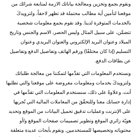
ونقوم بجمع وتخزين ومعالجة بياناتك الازمة لمتابعة شرائك من
موقعنا لتأمين أية مطالب محتملة قد تظهر لاحقاً، ولتزويدكَ
بالخدمات المتوفرة لدينا. وقد نقوم بجمع معلومات شخصية
تتضمَّن، على سبيل المثال وليس الحصر، الاسم والجنس وتاريخ
الميلاد وعنوان البريد الإلكتروني والعنوان البريدي وعنوان
التسليم (إذا كان مختلفًا) ورقم الهاتف وتفاصيل الدفع وتفاصيل
عن بطاقات الدفع.
ونستخدم المعلومات التي تقدِّمها لتمكننا من معالجة طلباتك
ولتزويدكَ بخدمات ومعلومات معروضة على موقعنا والتي تطلبها
أنت. وعلاوةً على ذلك، سنستخدم المعلومات التي تقدَّمها في
إدارة حسابك معنا وللتحقّقَ من المعاملات المالية التي تُجريها
على الإنترنت وعمليات تدقيق تحميل البيانات من الموقع وتحديد
هويّة زائري الموقع وتطوير تصميمات صفحات الموقع و/أو
محتوياته وتخصيصها للمستخدمين. ونقوم بأبحاث عديدة متعلقة