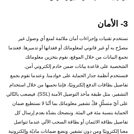
3- الأمان
نستخدم تقنيات وإجراءات أمان ملائمة لمنع أي وصول غير
مصرَّح به أو غير قانوني لمعلوماتك أو فقدانها أو تدميرها. فعندما
نجمع البيانات من خلال الموقع، نقوم بتخزين معلوماتك
الشخصية على قاعدة بيانات ضمن خادم إلكتروني آمن.
فنستخدم أنظمة جدار الحماية على خوادمنا. وعندما نقوم بجمع
تفاصيل بطاقات الدفع إلكترونيًا، فإننا نحميها من خلال استخدام
التشفير، مثل طبقة مآخذ التوصيل الآمنة (SSL). فيصعب بالتّالي
على أيّ متسلّلٍ فكّ تشفير معلوماتك بما أنّنا لا نستطيع ضمان
الحماية بنسبة مئة في المئة. وننصحك بشدَّة بعدم إرسال كل
تفاصيل بطاقة الائتمان أو بطاقة السحب الآلي عندما تتواصل
معنا إلكترونيًا ومن دون تشفير. ونضع ضمانات ماديّة وإلكترونية