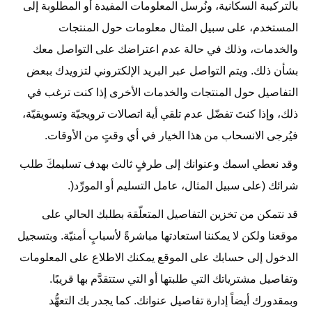
بالتركيبة السكانية، ونُرسل المعلومات المفيدة أو المطلوبة إلى
المستخدم، على سبيل المثال معلومات حول المنتجات
والخدمات، وذلك في حالة عدم اعتراضك على التواصل معك
بشأن ذلك. ويتم التواصل عبر البريد الإلكتروني لتزويدك ببعض
التفاصيل حول المنتجات والخدمات الأخرى إذا كنت ترغب في
ذلك، وإذا كنتَ تفضّل عدم تلقي أية اتصالات ترويجيّة وتسويقيّة،
فيُرجى الانسحاب من هذا الخيار في أي وقتٍ من الأوقات.
وقد نعطي اسمك وعنوانك إلى طرفٍ ثالث بهدف تسليمكَ طلب
شرائك (على سبيل المثال، عامل التسليم أو المورِّد(.
قد نتمكن من تخزين التفاصيل المتعلّقة بطلبك الحالي على
موقعنا ولكن لا يمكننا استعادتها مباشرةً لأسبابٍ أمنيّة. وبتسجيل
الدخول إلى حسابك على الموقع يمكنك الاطلاع على المعلومات
وتفاصيل مشترياتك التي طلبتها أو التي ستتقدَّم بها قريبًا.
وبمقدورك أيضاً إدارة تفاصيل عنوانك. كما يجدر بك التعهُّد