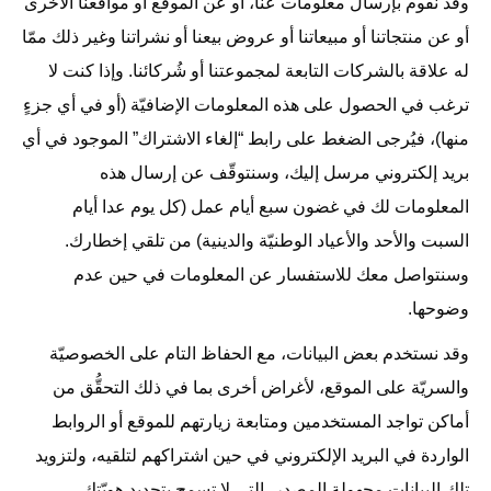
وقد نقوم بإرسال معلومات عنَّا، أو عن الموقع أو مواقعنا الأخرى
أو عن منتجاتنا أو مبيعاتنا أو عروض بيعنا أو نشراتنا وغير ذلك ممّا
له علاقة بالشركات التابعة لمجموعتنا أو شُركائنا. وإذا كنت لا
ترغب في الحصول على هذه المعلومات الإضافيّة (أو في أي جزءٍ
منها)، فيُرجى الضغط على رابط “إلغاء الاشتراك” الموجود في أي
بريد إلكتروني مرسل إليك، وسنتوقّف عن إرسال هذه
المعلومات لك في غضون سبع أيام عمل (كل يوم عدا أيام
السبت والأحد والأعياد الوطنيّة والدينية) من تلقي إخطارك.
وسنتواصل معك للاستفسار عن المعلومات في حين عدم
وضوحها.
وقد نستخدم بعض البيانات، مع الحفاظ التام على الخصوصيّة
والسريّة على الموقع، لأغراض أخرى بما في ذلك التحقُّق من
أماكن تواجد المستخدمين ومتابعة زيارتهم للموقع أو الروابط
الواردة في البريد الإلكتروني في حين اشتراكهم لتلقيه، ولتزويد
تلك البيانات مجهولة المصدر، التي لا تسمح بتحديد هويّتك